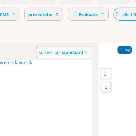
CMS
presentatie
Evaluatie
alle fi
rug
sorteer op
standaard