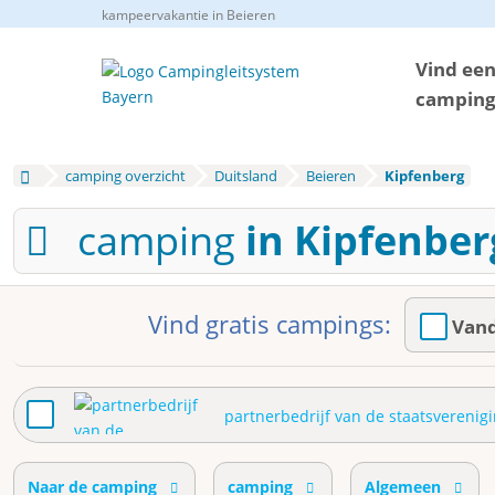
kampeervakantie in Beieren
Vind ee
campin
camping overzicht
Duitsland
Beieren
Kipfenberg
camping
in Kipfenber
Vind gratis campings:
Vand
partnerbedrijf van de staatsverenig
Naar de camping
camping
Algemeen