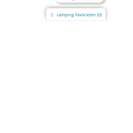
camping
Favorieten (
0
)