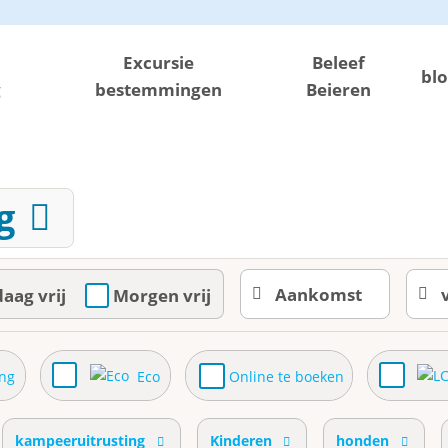
n
Excursie
Beleef
bl
g
bestemmingen
Beieren
g
aag vrij
Morgen vrij
ing
Eco
Online te boeken
kampeeruitrusting
Kinderen
honden