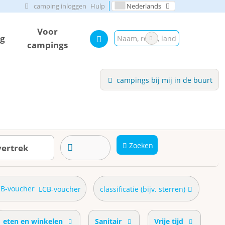
camping inloggen
Hulp
Nederlands
Voor
og
campings
campings bij mij in de buurt
Zoeken
LCB-voucher
classificatie (bijv. sterren)
eten en winkelen
Sanitair
Vrije tijd