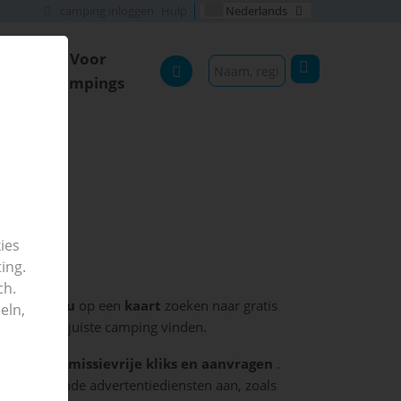
camping inloggen
Hulp
Nederlands
Voor
og
campings
ies
ing.
ch.
. Hier kunt
u
op een
kaart
zoeken naar gratis
eln,
edereen de juiste camping vinden.
en van
commissievrije kliks en aanvragen
.
j aanvullende advertentiediensten aan, zoals