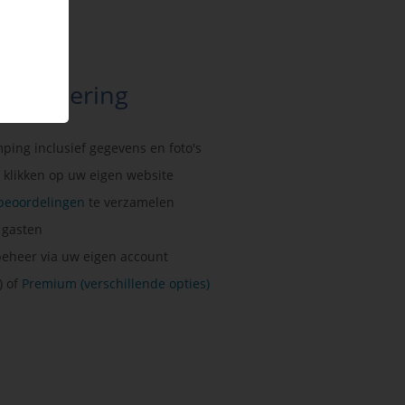
en notering
mping inclusief gegevens en foto's
 klikken op uw eigen website
beoordelingen
te verzamelen
e gasten
beheer via uw eigen account
) of
Premium (verschillende opties)