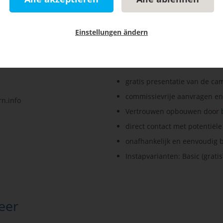
en
, zodat u uw doelgroep via onze kanalen kunt bereiken.
Einstellungen ändern
Voordelen van e
gratis presentatie van de ca
commissievrije aanvragen en
Vertrouwen opbouwen door
direct contact met potentiël
onafhankelijk en eenvoudig 
Instapvarianten: Basic (gratis
eer