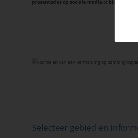
presentaties op sociale media
of
blogbericht
Selecteer gebied en inform