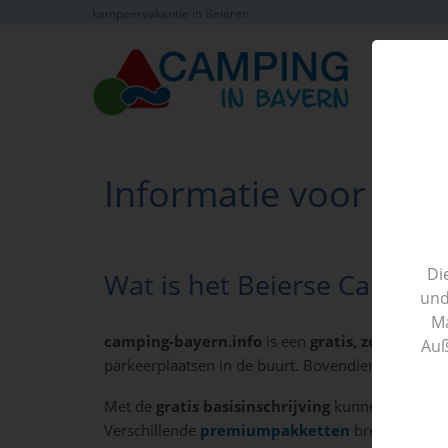
kampeervakantie in Beieren
Vind
camp
Informatie voor cam
Di
Wat is het Beierse Campin
und
Ma
camping-bayern.info
is een
gratis, zoekmachi
Auß
parkeerplaatsen in de buurt. Bovendien wordt he
Met de
gratis basisinschrijving
kunnen campinge
Verschillende
premiumpakketten
brengen de p