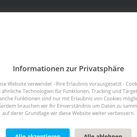
 een
Excursie
Beleef
bl
ing
bestemmingen
Beieren
pings
Informationen zur Privatsphäre
ese Website verwendet - Ihre Erlaubnis vorausgesetzt - Cook
gbegeleidingssysteem?
 ähnliche Technologien für Funktionen, Tracking und Target
nche Funktionen sind nur mit Erlaubnis von Cookies mögli
ne-geoptimaliseerd
zoekportaal voor
campings
in heel Beieren
erdem brauchen wir Ihr Einverständnis um Daten zu samm
t zoeken vereenvoudigd dankzij
specifieke zoekfilters
. Zo kan i
auf derer Grundlage wir diese Website weiter verbessern.
xploitanten hun aanbod op ons portaal presenteren en profiter
laatsen
extra
zichtbaarheid en voordelen
. Daarnaast bieden wi
Alle akzeptieren
Alle ablehnen