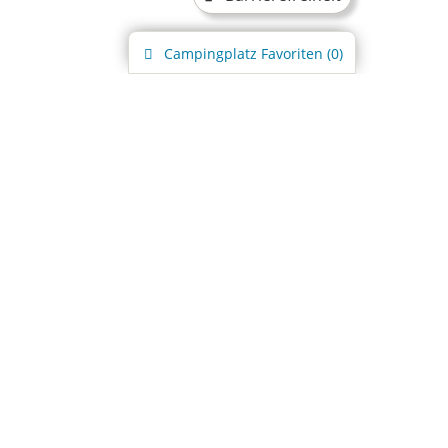
Campingplatz
Favoriten (
0
)