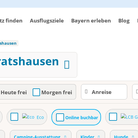
z finden
Ausflugsziele
Bayern erleben
Blog
tshausen
ratshausen
Heute frei
Morgen frei
Eco
Online buchbar
Camping-Ausstattung
Kinder
Hunde