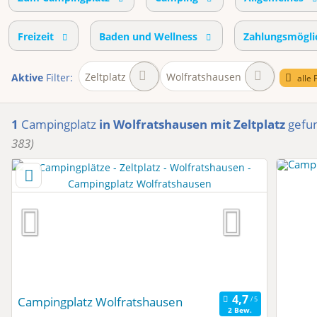
Freizeit
Baden und Wellness
Zahlungsmögli
Zeltplatz
Wolfratshausen
Aktive
Filter:
alle 
1
Campingplatz
in Wolfratshausen
mit Zeltplatz
gefu
383)
Campingplatz Wolfratshausen
2 Bew.