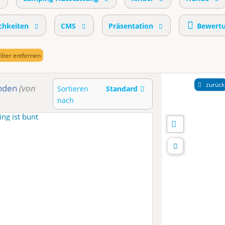
chkeiten
CMS
Präsentation
Bewert
Filter entfernen
zurück
nden
(von
Sortieren
Standard
nach