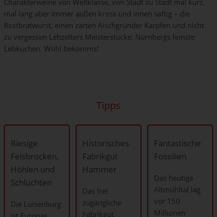
Charakterweine von Weltklasse, von Stadt zu Stadt mal kurz,
mal lang aber immer außen kross und innen saftig – die
Rostbratwurst, einen zarten Aischgründer Karpfen und nicht
zu vergessen Lebzelters Meisterstücke: Nürnbergs feinste
Lebkuchen. Wohl bekomms!
Tipps
Riesige
Historisches
Fantastische
Felsbrocken,
Fabrikgut
Fossilien
Höhlen und
Hammer
Das heutige
Schluchten
Altmühltal lag
Das frei
vor 150
zugängliche
Die Luisenburg
Millionen
Fabrikgut
ist Europas