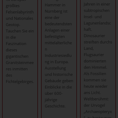
Jahren in einer
Hammer in
größtes
subtropischen
Nürnberg ist
Felsenlabyrinth
Insel- und
eine der
und Nationales
Lagunenlandsc
bedeutendsten
Geotop.
haft.
Anlagen einer
Tauchen Sie ein
Dinosaurier
befestigten
in die
streiften durchs
mittelalterliche
Faszination
Land,
n
dieses
Flugsaurier
Industriesiedlu
gigantischen
dominierten
ng in Europa.
Granitsteinmee
den Himmel.
Ausstellung
res inmitten
Als Fossilien
und historische
des
kommen sie
Gebäude geben
Fichtelgebirges.
heute wieder
Einblicke in die
ans Licht.
über 600-
Weltberühmt:
jährige
der Urvogel
Geschichte.
„Archaeopteryx
“, zu bestaunen