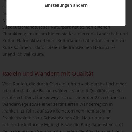
Einstellungen ändern
seine Wein- berge bekannt ist, oder die Rhön mit ihrer
malerischen Landschaft. Eindrucksvoll zeigt sich auch der
Natur- park Altmühltal – einer der sonnenreichsten Flecken
Süddeutschlands. Jeder Naturpark hat seinen eigenen
Charakter, gemeinsam bieten sie faszinierende Landschaft und
Kultur. Natur aktiv erleben, Kulturlandschaft erfahren und zur
Ruhe kommen – dafür bieten die fränkischen Naturparks
unendlich viel Raum.
Radeln und Wandern mit Qualität
Viele Routen, die durch Franken führen – ob durchs Hochmoor
oder durch dichte Buchenwälder – sind mit Qualitätssiegeln
zertifiziert. Der „Frankenweg“ ist nur einer der 23 zertifizierten
Wanderwege sowie einer zertifizierten Wanderregion in
Franken. Er führt auf 520 Kilometern vom Rennsteig im
Frankenwald bis zur Schwäbischen Alb. Natur pur und
zahlreiche kulturelle Highlights wie die Burg Rabenstein und
der Felsengarten Sanspareil erwarten die Wanderer auf dem