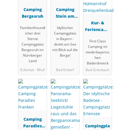
Camping
Camping
Bergesruh
Stein am
Simssee
Kur- &
Familienfreundl
Idyllischer
Feriencamp
icher drei
Campingplatz
ing
Sterne
in Bayern -
First Class
Holmernhof
Campingplatz
direkt am See
Camping im
Dreiquellen
Bergesruh im
mit Blick auf die
niederbayerisc
Nürnberger
Berge!
bad
hen
Land
Bäderdreieck
Eckental - Illhof
Bad Endorf
Bad Griesbach
Camping
Paradies
Campingpla