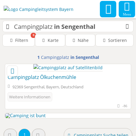
Menu
Campingplatz
in Sengenthal
0
Filtern
Karte
Nähe
Sortieren
1
Campingplatz
in Sengenthal
Campingplatz Ölkuchenmühle
92369 Sengenthal, Bayern, Deutschland
Weitere Informationen
-86
1
Campingplatz Suche teilen