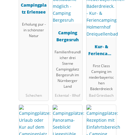
Campingpla
tz Erlensee
Erholung pur -
in schönster
Camping
Natur
Bergesruh
Kur- &
Familienfreundl
Feriencamp
icher drei
ing
Sterne
First Class
Holmernhof
Campingplatz
Camping im
Dreiquellen
Bergesruh im
niederbayerisc
Nürnberger
bad
hen
Land
Bäderdreieck
Schechen
Eckental - Illhof
Bad Griesbach