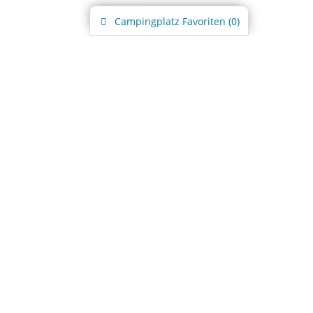
Campingplatz
Favoriten (
0
)