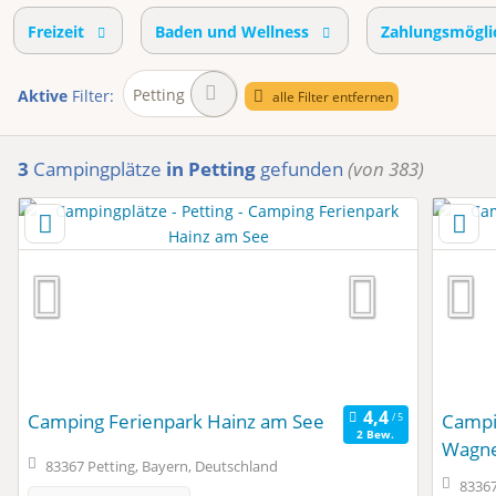
Freizeit
Baden und Wellness
Zahlungsmögli
Petting
Aktive
Filter:
alle Filter entfernen
3
Campingplätze
in Petting
gefunden
(von 383)
Camping Ferienpark Hainz am See
Campi
2 Bew.
Wagn
83367 Petting, Bayern, Deutschland
83367