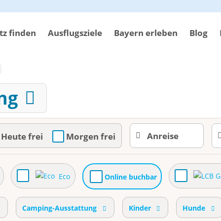
z finden
Ausflugsziele
Bayern erleben
Blog
ing
Heute frei
Morgen frei
Eco
Online buchbar
Camping-Ausstattung
Kinder
Hunde