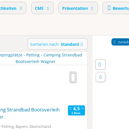
chkeiten
CMS
Präsentation
Bewert
zurück
Sortieren nach
Standard
ng Strandbad Bootsverleih
2 Bew.
er
 Petting, Bayern, Deutschland