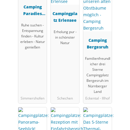
Camping
Paradies
Campingpla
Franken
tz Erlensee
Ruhe suchen -
Entspannung
Erholung pur -
finden - Kultur
in schönster
Camping
erleben - Natur
Natur
Bergesruh
genießen
Familienfreundl
icher drei
Sterne
Campingplatz
Bergesruh im
Nürnberger
Land
Simmershofen
Schechen
Eckental - Illhof