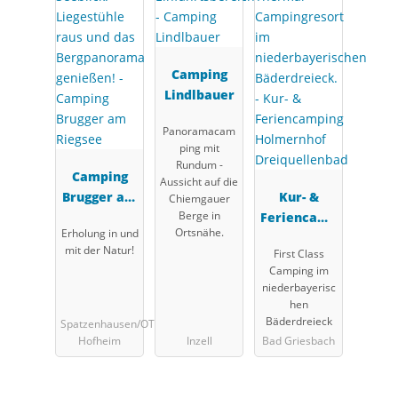
Camping
Lindlbauer
Panoramacam
ping mit
Rundum -
Camping
Aussicht auf die
Brugger am
Kur- &
Chiemgauer
Berge in
Riegsee
Feriencamp
Ortsnähe.
Erholung in und
ing
mit der Natur!
First Class
Holmernhof
Camping im
Dreiquellen
niederbayerisc
bad
hen
Bäderdreieck
Spatzenhausen/OT
Hofheim
Inzell
Bad Griesbach