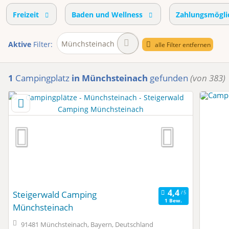
Freizeit
Baden und Wellness
Zahlungsmögli
Münchsteinach
Aktive
Filter:
alle Filter entfernen
1
Campingplatz
in Münchsteinach
gefunden
(von 383)
Steigerwald Camping
1 Bew.
Münchsteinach
91481 Münchsteinach, Bayern, Deutschland