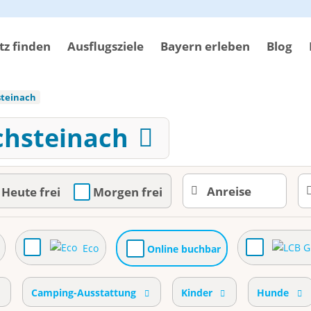
z finden
Ausflugsziele
Bayern erleben
Blog
teinach
chsteinach
Heute frei
Morgen frei
Eco
Online buchbar
Camping-Ausstattung
Kinder
Hunde