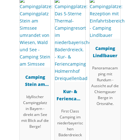
Camping
Lindlbauer
Panoramacam
ping mit
Camping
Rundum -
Stein am
Aussicht auf die
Simssee
Kur- &
Chiemgauer
Idyllischer
Berge in
Feriencamp
Campingplatz
Ortsnähe.
ing
in Bayern -
First Class
Holmernhof
direkt am See
Camping im
Dreiquellen
mit Blick auf die
niederbayerisc
Berge!
bad
hen
Bäderdreieck