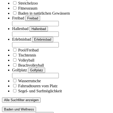
Streichelzoo
Fitnessraum
Baden in natürlichen Gewässern
Freibad
Freibad
Hallenbad
Hallenbad
Erlebnisbad
Erlebnisbad
Pool/Freibad
Tischtennis
Volleyball
Beachvolleyball
Golfplatz
Golfplatz
Wasserrutsche
Fahrradtouren vom Platz
Segel- und Surfmöglichkeit
Alle Suchfilter anzeigen
Baden und Wellness