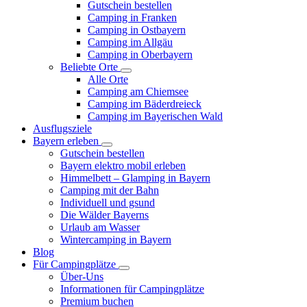
Gutschein bestellen
Camping in Franken
Camping in Ostbayern
Camping im Allgäu
Camping in Oberbayern
Beliebte Orte
Alle Orte
Camping am Chiemsee
Camping im Bäderdreieck
Camping im Bayerischen Wald
Ausflugsziele
Bayern erleben
Gutschein bestellen
Bayern elektro mobil erleben
Himmelbett – Glamping in Bayern
Camping mit der Bahn
Individuell und gsund
Die Wälder Bayerns
Urlaub am Wasser
Wintercamping in Bayern
Blog
Für Campingplätze
Über-Uns
Informationen für Campingplätze
Premium buchen