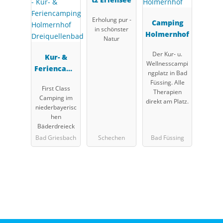
Erholung pur -
Camping
in schönster
Holmernhof
Natur
Der Kur- u.
Kur- &
Wellnesscampi
Feriencamp
ngplatz in Bad
ing
Füssing. Alle
First Class
Holmernhof
Therapien
Camping im
direkt am Platz.
Dreiquellen
niederbayerisc
bad
hen
Bäderdreieck
Bad Griesbach
Schechen
Bad Füssing