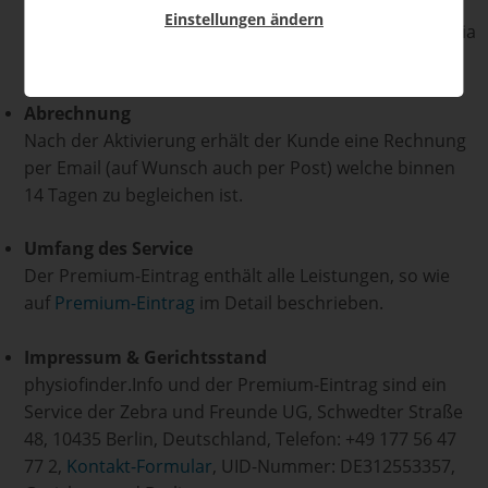
Kunde den Premium-Eintrag aber jederzeit und ohne
Einstellungen ändern
Kündigungsfristen mit sofortiger Wirkung beenden (via
Formular
oder per Email).
Abrechnung
Nach der Aktivierung erhält der Kunde eine Rechnung
per Email (auf Wunsch auch per Post) welche binnen
14 Tagen zu begleichen ist.
Umfang des Service
Der Premium-Eintrag enthält alle Leistungen, so wie
auf
Premium-Eintrag
im Detail beschrieben.
Impressum & Gerichtsstand
physiofinder.Info und der Premium-Eintrag sind ein
Service der Zebra und Freunde UG, Schwedter Straße
48, 10435 Berlin, Deutschland, Telefon: +49 177 56 47
77 2,
Kontakt-Formular
, UID-Nummer: DE312553357,