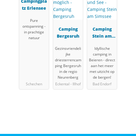
Campingpla
tz Erlensee
Pure
ontspanning -
Camping
Camping
in prachtige
Bergesruh
Stein am
natuur
Simssee
Gezinsvriendeli
Idyllische
jke
camping in
driesterrencam
Beieren - direct
ping Bergesruh
aan het meer
in de regio
met uitzicht op
Neurenberg
de bergen!
Schechen
Eckental - Illhof
Bad Endorf