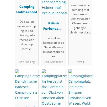
Panoramische
Camping
camping met
Holmernhof
panoramisch
uitzicht op het
De spa- en
Kur- &
Chiemgauer
wellnesscampi
gebergte,
Feriencamp
ng in Bad
vlakbij het dorp.
ing
Füssing. Alle
Eersteklas
Holmernhof
therapieën
kamperen in de
direct op
Dreiquellen
Neder-Beierse
locatie.
bad
kuuroorddrieho
ek
Bad Füssing
Bad Griesbach
Inzell