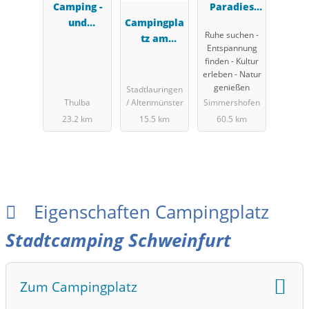
Camping -
Paradies
und
Campingpla
Franken
Ruhe suchen -
Reisemobils
tz am
Entspannung
tellplatz
Ellertshäus
finden - Kultur
Thulbatal
er See
erleben - Natur
genießen
Stadtlauringen
Thulba
/ Altenmünster
Simmershofen
23.2 km
15.5 km
60.5 km
Eigenschaften Campingplatz
Stadtcamping Schweinfurt
Zum Campingplatz