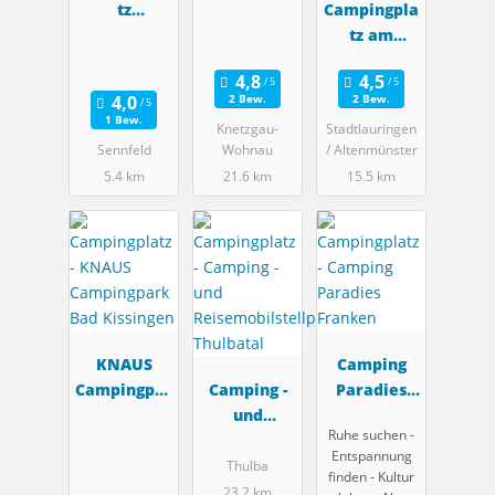
tz
Campingpla
Naturfreun
tz am
de Sennfeld
Ellertshäus
er See
2 Bew.
2 Bew.
1 Bew.
Knetzgau-
Stadtlauringen
Sennfeld
Wohnau
/ Altenmünster
5.4 km
21.6 km
15.5 km
KNAUS
Camping
Campingpar
Camping -
Paradies
k Bad
und
Franken
Ruhe suchen -
Kissingen
Reisemobils
Entspannung
tellplatz
Thulba
finden - Kultur
Thulbatal
23.2 km