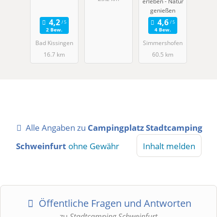
erleben - Natur
genießen
2 Bew.
4 Bew.
Bad Kissingen
Simmershofen
16.7 km
60.5 km
Alle Angaben zu
Campingplatz Stadtcamping
Schweinfurt
ohne Gewähr
Inhalt melden
Öffentliche Fragen und Antworten
zu
Stadtcamping Schweinfurt