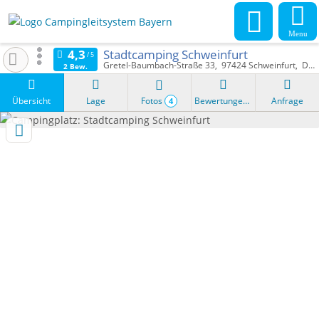
Menu
Stadtcamping Schweinfurt
Gretel-Baumbach-Straße 33
97424
Schweinfurt
Deutschland
2 Bew.
Übersicht
Lage
Fotos
Bewertungen
Anfrage
4