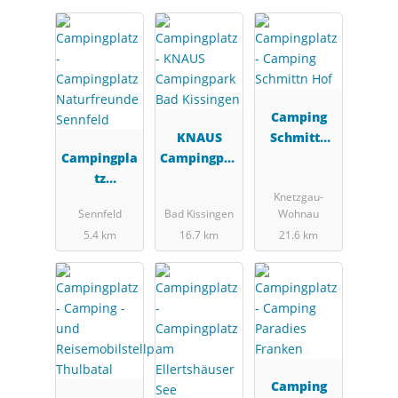
Camping
KNAUS
Schmittn
Campingpla
Campingpar
Hof
tz
k Bad
Knetzgau-
Naturfreun
Kissingen
Sennfeld
Bad Kissingen
Wohnau
de Sennfeld
5.4 km
16.7 km
21.6 km
Camping