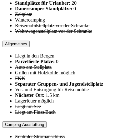
Standplätze für Urlauber:
20
Dauercamper Standplätze:
0
Zeltplatz
Wintercamping
Reisemobilstellplatz vor der Schranke
Wohnwagenstellplatz vor der Schranke
Allgemeines
Liegt in den Bergen
Parzellierte Plätze:
0
Auto am Stellplatz
Grillen mit Holzkohle möglich
FKK
Separater Gruppen- und Jugendstellplatz
Ver- und Entsorgung für Reisemobile
Nächster Ort:
1.5 km
Lagerfeuer möglich
Liegt am See
Liegt am Fluss/Bach
Camping-Ausstattung
Zentraler Stromanschluss