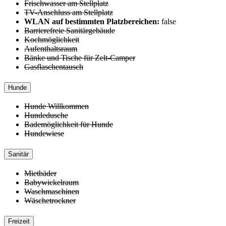
Frischwasser am Stellplatz
TV-Anschluss am Stellplatz
WLAN auf bestimmten Platzbereichen:
false
Barrierefreie Sanitärgebäude
Kochmöglichkeit
Aufenthaltsraum
Bänke und Tische für Zelt-Camper
Gasflaschentausch
Hunde
Hunde Willkommen
Hundedusche
Bademöglichkeit für Hunde
Hundewiese
Sanitär
Mietbäder
Babywickelraum
Waschmaschinen
Wäschetrockner
Freizeit