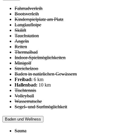
Fahrradverleih
Bootsverleih
Kinderspielplatz am Platz
Langlaufloipe
Skilift
Tauchstation
Angeln
Reiten
Thermalbad
Indoor-Spielmöglichkeiten
Minigolf
Streichelzoo
Baden in natürlichen Gewässern
Freibad:
6 km
Hallenbad:
10 km
Tischtennis
Volleyball
Wasserrutsche
Segel- und Surfmöglichkeit
Baden und Wellness
Sauna