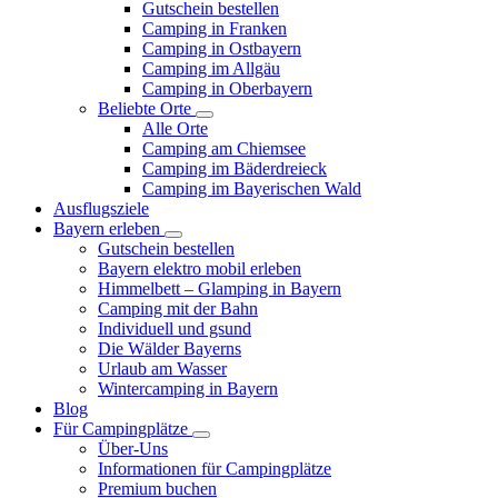
Gutschein bestellen
Camping in Franken
Camping in Ostbayern
Camping im Allgäu
Camping in Oberbayern
Beliebte Orte
Alle Orte
Camping am Chiemsee
Camping im Bäderdreieck
Camping im Bayerischen Wald
Ausflugsziele
Bayern erleben
Gutschein bestellen
Bayern elektro mobil erleben
Himmelbett – Glamping in Bayern
Camping mit der Bahn
Individuell und gsund
Die Wälder Bayerns
Urlaub am Wasser
Wintercamping in Bayern
Blog
Für Campingplätze
Über-Uns
Informationen für Campingplätze
Premium buchen