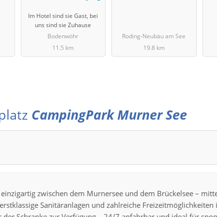
Im Hotel sind sie Gast, bei
uns sind sie Zuhause
Bodenwöhr
Roding-Neubäu am See
11.5 km
19.8 km
platz
CampingPark Murner See
t einzigartig zwischen dem Murnersee und dem Brückelsee – mitt
erstklassige Sanitäranlagen und zahlreiche Freizeitmöglichkeiten 
 der Schranke zur Verfügung – 24/7 anfahrbar und ideal für spon