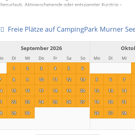
milienurlaub, Aktivwochenende oder entspannter Kurztrip –
für Jung und Alt.
asser und Freiheit.
Freie Plätze auf CampingPark Murner Se
September 2026
Okto
Mo
Di
Mi
Do
Fr
Sa
So
Mo
Di
Mi
1
2
3
4
5
6
7
8
9
10
11
12
13
5
6
7
4
15
16
17
18
19
20
12
13
14
1
22
23
24
25
26
27
19
20
21
8
29
30
26
27
28