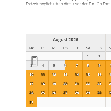
Freizeitmöglichkeiten direkt vor der Tür. Ob Fa
das Oberpfälzer Seenland ist ein echtes Paradies 
Erleben Sie Camping neu – inmitten von Natur, W
August 2026
Mo
Di
Mi
Do
Fr
Sa
So
1
2
3
4
5
6
7
8
9
10
11
12
13
14
15
16
1
17
18
19
20
21
22
23
2
24
25
26
27
28
29
30
2
31