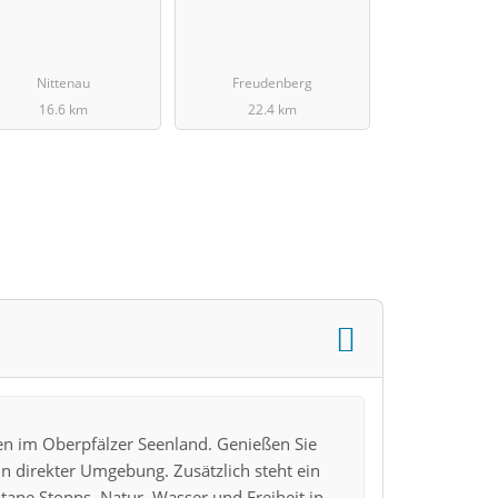
Nittenau
Freudenberg
16.6 km
22.4 km
en im Oberpfälzer Seenland. Genießen Sie
in direkter Umgebung. Zusätzlich steht ein
tane Stopps. Natur, Wasser und Freiheit in