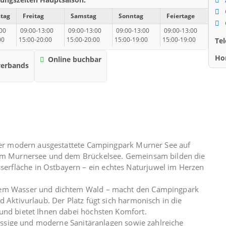
tag
Freitag
Samstag
Sonntag
Feiertage
00
09:00-13:00
09:00-13:00
09:00-13:00
09:00-13:00
Te
00
15:00-20:00
15:00-20:00
15:00-19:00
15:00-19:00
Ho
Online buchbar
verbands
 der modern ausgestattete Campingpark Murner See auf
 dem Murnersee und dem Brückelsee. Gemeinsam bilden die
rfläche in Ostbayern – ein echtes Naturjuwel im Herzen
arem Wasser und dichtem Wald – macht den Campingpark
d Aktivurlaub. Der Platz fügt sich harmonisch in die
und bietet Ihnen dabei höchsten Komfort.
klassige und moderne Sanitäranlagen sowie zahlreiche