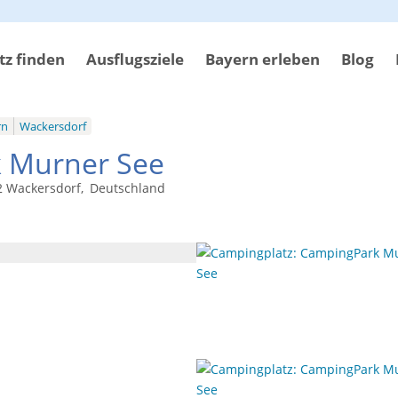
z finden
Ausflugsziele
Bayern erleben
Blog
rn
Wackersdorf
 Murner See
2
Wackersdorf
Deutschland