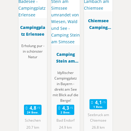
Chiemsee
Campingpla
Camping
tz Erlensee
Lambach
am
Erholung pur -
Chiemsee
in schönster
Camping
Natur
Stein am
Simssee
Idyllischer
Campingplatz
in Bayern -
direkt am See
mit Blick auf die
Berge!
1 Bew.
24 Bew.
2 Bew.
Seebruck am
Schechen
Bad Endorf
Chiemsee
20.7 km
24.9 km
26.8 km