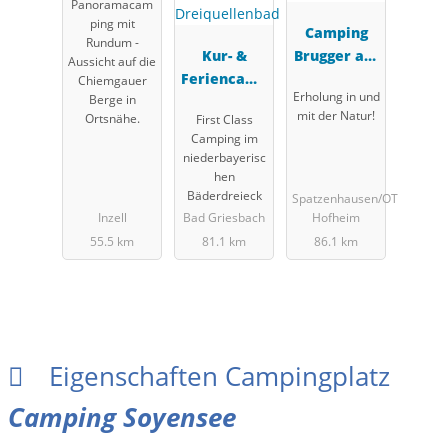
Panoramacam
ping mit
Camping
Rundum -
Kur- &
Brugger am
Aussicht auf die
Feriencamp
Riegsee
Chiemgauer
Erholung in und
Berge in
ing
mit der Natur!
Ortsnähe.
First Class
Holmernhof
Camping im
Dreiquellen
niederbayerisc
bad
hen
Bäderdreieck
Spatzenhausen/OT
Inzell
Bad Griesbach
Hofheim
55.5 km
81.1 km
86.1 km
Eigenschaften Campingplatz
Camping Soyensee