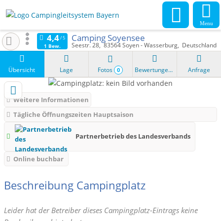
Menu
Camping Soyensee
Seestr. 28
83564
Soyen - Wasserburg
Deutschland
1 Bew.
Übersicht
Lage
Fotos
Bewertungen
Anfrage
0
Weitere Informationen
Tägliche Öffnungszeiten Hauptsaison
Partnerbetrieb des Landesverbands
Online buchbar
Beschreibung Campingplatz
Leider hat der Betreiber dieses Campingplatz-Eintrags keine