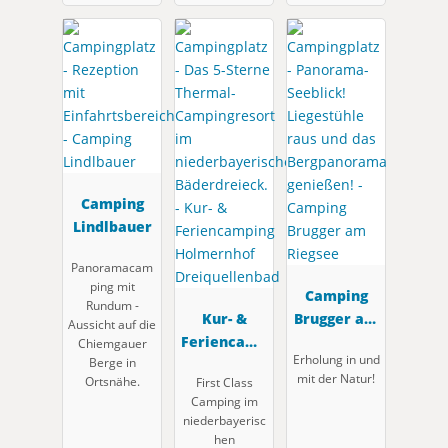
Camping
Lindlbauer
Panoramacam
ping mit
Camping
Rundum -
Kur- &
Brugger am
Aussicht auf die
Feriencamp
Riegsee
Chiemgauer
Erholung in und
Berge in
ing
mit der Natur!
Ortsnähe.
First Class
Holmernhof
Camping im
Dreiquellen
niederbayerisc
bad
hen