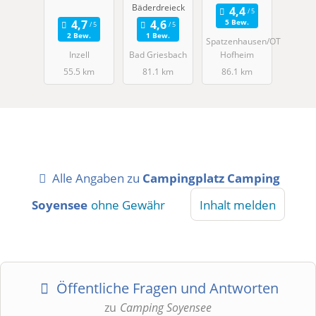
Bäderdreieck
5 Bew.
2 Bew.
1 Bew.
Spatzenhausen/OT
Inzell
Bad Griesbach
Hofheim
55.5 km
81.1 km
86.1 km
Alle Angaben zu
Campingplatz Camping
Soyensee
ohne Gewähr
Inhalt melden
Öffentliche Fragen und Antworten
zu
Camping Soyensee