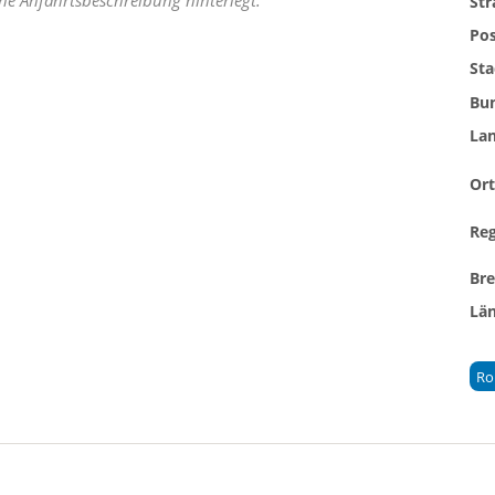
St
Pos
Sta
Bu
La
Ort
Re
Br
Lä
Ro