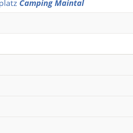
platz
Camping Maintal
5.10.
camper Standplätze:
35
Zeltplatz
Wintercamping
R
:
35
Auto am Stellplatz
Grillen mit Holzkohle möglich