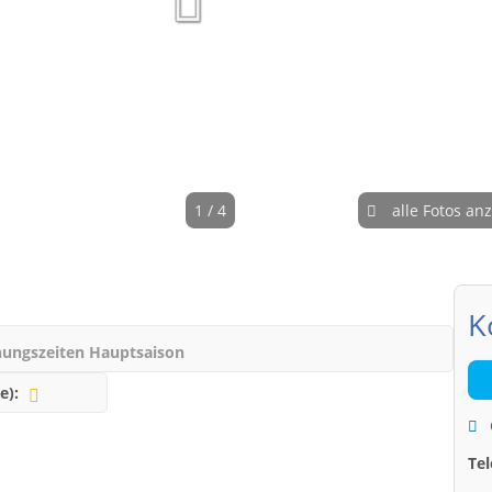
1 / 4
alle Fotos an
K
nungszeiten Hauptsaison
e):
Te