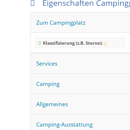
Eigenschaften Camping
Zum Campingplatz
Klassifizierung (z.B. Sterne):
Services
Öffnungszeiten Hauptsaison:
01.04.
-
1
Camping
Standplätze für Urlauber:
35
Dauer
Allgemeines
Wohnwagenstellplatz vor der Schranke
Liegt in den Bergen
Parzellierte Plätze
Camping-Ausstattung