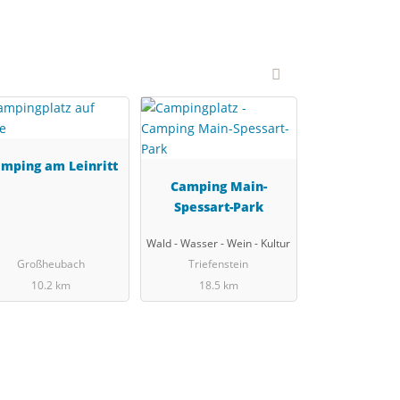
mping am Leinritt
Camping Main-
Spessart-Park
Wald - Wasser - Wein - Kultur
Großheubach
Triefenstein
10.2 km
18.5 km