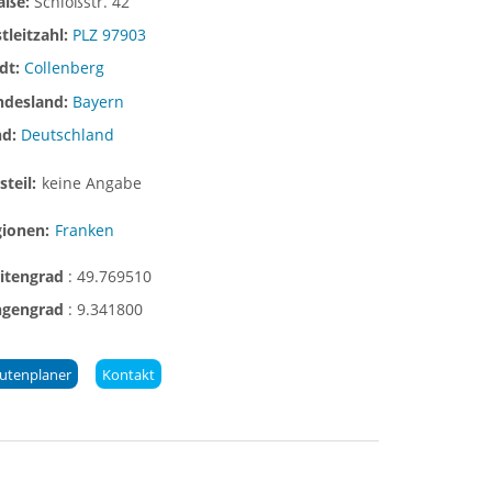
raße:
Schloßstr. 42
tleitzahl:
PLZ 97903
dt:
Collenberg
ndesland:
Bayern
nd:
Deutschland
steil:
keine Angabe
gionen:
Franken
eitengrad
:
49.769510
ngengrad
:
9.341800
utenplaner
Kontakt