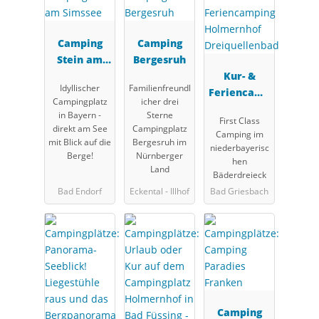
Camping
Camping
Stein am
Bergesruh
Simssee
Kur- &
Idyllischer
Familienfreundl
Feriencamp
Campingplatz
icher drei
ing
in Bayern -
Sterne
First Class
Holmernhof
direkt am See
Campingplatz
Camping im
Dreiquellen
mit Blick auf die
Bergesruh im
niederbayerisc
Berge!
Nürnberger
bad
hen
Land
Bäderdreieck
Bad Endorf
Eckental - Illhof
Bad Griesbach
Camping