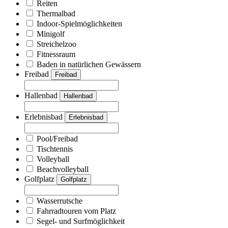
Reiten
Thermalbad
Indoor-Spielmöglichkeiten
Minigolf
Streichelzoo
Fitnessraum
Baden in natürlichen Gewässern
Freibad
Freibad
Hallenbad
Hallenbad
Erlebnisbad
Erlebnisbad
Pool/Freibad
Tischtennis
Volleyball
Beachvolleyball
Golfplatz
Golfplatz
Wasserrutsche
Fahrradtouren vom Platz
Segel- und Surfmöglichkeit