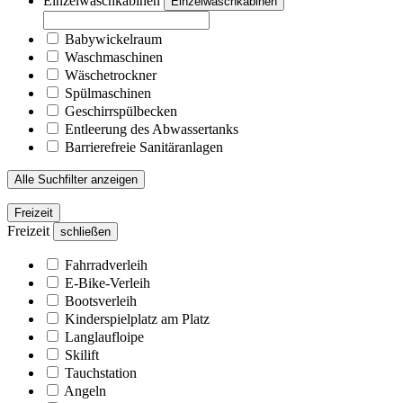
Einzelwaschkabinen
Einzelwaschkabinen
Babywickelraum
Waschmaschinen
Wäschetrockner
Spülmaschinen
Geschirrspülbecken
Entleerung des Abwassertanks
Barrierefreie Sanitäranlagen
Alle Suchfilter anzeigen
Freizeit
Freizeit
schließen
Fahrradverleih
E-Bike-Verleih
Bootsverleih
Kinderspielplatz am Platz
Langlaufloipe
Skilift
Tauchstation
Angeln