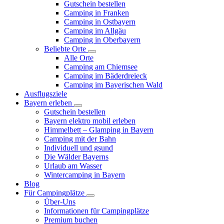
Gutschein bestellen
Camping in Franken
Camping in Ostbayern
Camping im Allgäu
Camping in Oberbayern
Beliebte Orte
Alle Orte
Camping am Chiemsee
Camping im Bäderdreieck
Camping im Bayerischen Wald
Ausflugsziele
Bayern erleben
Gutschein bestellen
Bayern elektro mobil erleben
Himmelbett – Glamping in Bayern
Camping mit der Bahn
Individuell und gsund
Die Wälder Bayerns
Urlaub am Wasser
Wintercamping in Bayern
Blog
Für Campingplätze
Über-Uns
Informationen für Campingplätze
Premium buchen