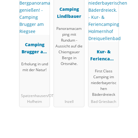
Camping
Lindlbauer
Panoramacam
ping mit
Rundum -
Camping
Aussicht auf die
Brugger am
Kur- &
Chiemgauer
Berge in
Riegsee
Feriencamp
Ortsnähe.
Erholung in und
ing
mit der Natur!
First Class
Holmernhof
Camping im
Dreiquellen
niederbayerisc
bad
hen
Bäderdreieck
Spatzenhausen/OT
Hofheim
Inzell
Bad Griesbach