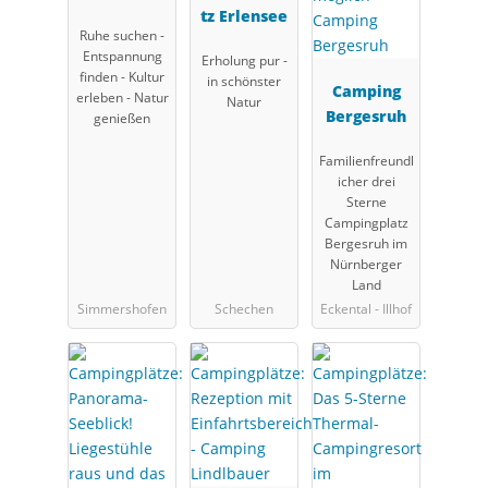
Franken
tz Erlensee
Ruhe suchen -
Entspannung
Erholung pur -
finden - Kultur
in schönster
Camping
erleben - Natur
Natur
Bergesruh
genießen
Familienfreundl
icher drei
Sterne
Campingplatz
Bergesruh im
Nürnberger
Land
Simmershofen
Schechen
Eckental - Illhof