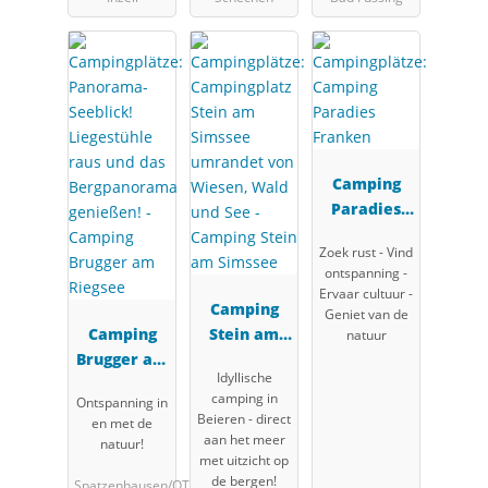
Camping
Paradies
Franken
Zoek rust - Vind
ontspanning -
Ervaar cultuur -
Camping
Geniet van de
Camping
Stein am
natuur
Brugger am
Simssee
Idyllische
Riegsee
camping in
Ontspanning in
Beieren - direct
en met de
aan het meer
natuur!
met uitzicht op
de bergen!
Spatzenhausen/OT