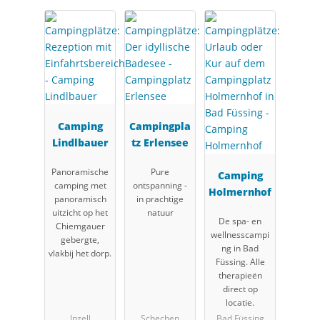
Camping
Campingpla
Lindlbauer
tz Erlensee
Panoramische
Pure
Camping
camping met
ontspanning -
Holmernhof
panoramisch
in prachtige
uitzicht op het
natuur
De spa- en
Chiemgauer
wellnesscampi
gebergte,
ng in Bad
vlakbij het dorp.
Füssing. Alle
therapieën
direct op
locatie.
Inzell
Schechen
Bad Füssing