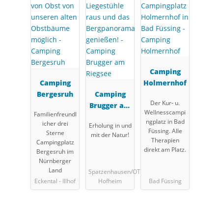
Camping
Camping
Holmernhof
Bergesruh
Camping
Der Kur- u.
Brugger am
Wellnesscampi
Familienfreundl
Riegsee
ngplatz in Bad
icher drei
Erholung in und
Füssing. Alle
Sterne
mit der Natur!
Therapien
Campingplatz
direkt am Platz.
Bergesruh im
Nürnberger
Land
Spatzenhausen/OT
Eckental - Illhof
Hofheim
Bad Füssing