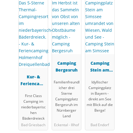
Camping
Camping
Bergesruh
Stein am
Kur- &
Simssee
Familienfreundl
Idyllischer
Feriencamp
icher drei
Campingplatz
ing
Sterne
in Bayern -
First Class
Holmernhof
Campingplatz
direkt am See
Camping im
Dreiquellen
Bergesruh im
mit Blick auf die
niederbayerisc
Nürnberger
Berge!
bad
hen
Land
Bäderdreieck
Bad Griesbach
Eckental - Illhof
Bad Endorf