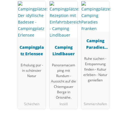
Camping
Campingpla
Camping
Paradies
tz Erlensee
Lindlbauer
Franken
Ruhe suchen -
Entspannung
Erholung pur -
Panoramacam
finden - Kultur
in schönster
ping mit
erleben - Natur
Natur
Rundum -
genießen
Aussicht auf die
Chiemgauer
Berge in
Ortsnähe.
Schechen
Inzell
Simmershofen