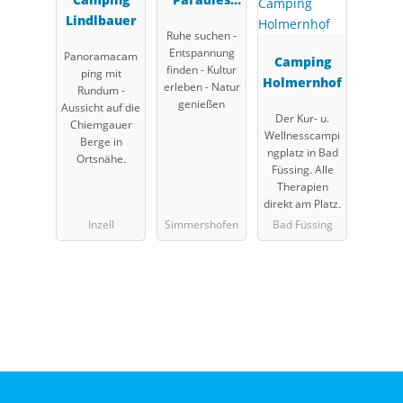
Lindlbauer
Franken
Ruhe suchen -
Entspannung
Panoramacam
Camping
finden - Kultur
ping mit
Holmernhof
erleben - Natur
Rundum -
genießen
Aussicht auf die
Der Kur- u.
Chiemgauer
Wellnesscampi
Berge in
ngplatz in Bad
Ortsnähe.
Füssing. Alle
Therapien
direkt am Platz.
Inzell
Simmershofen
Bad Füssing