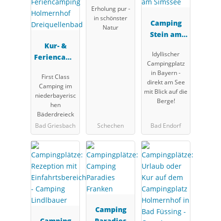
Erholung pur -
in schönster
Camping
Natur
Stein am
Kur- &
Simssee
Idyllischer
Feriencamp
Campingplatz
ing
in Bayern -
First Class
Holmernhof
direkt am See
Camping im
Dreiquellen
mit Blick auf die
niederbayerisc
Berge!
bad
hen
Bäderdreieck
Bad Griesbach
Schechen
Bad Endorf
Camping
Camping
Paradies