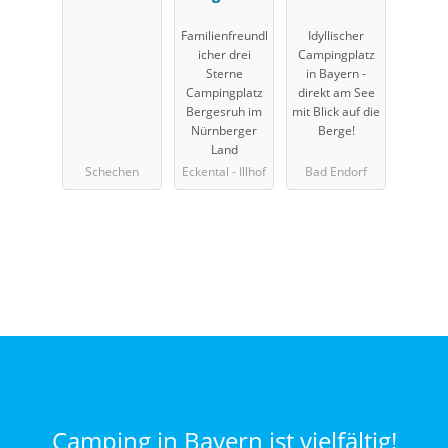
Simssee
Familienfreundl
Idyllischer
icher drei
Campingplatz
Sterne
in Bayern -
Campingplatz
direkt am See
Bergesruh im
mit Blick auf die
Nürnberger
Berge!
Land
Schechen
Eckental - Illhof
Bad Endorf
Camping in Bayern ist vielfältig!