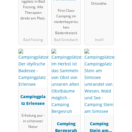
ngplatz in Bad
Ortsnähe.
ing
Füssing. Alle
First Class
Holmernhof
Therapien
Camping im
direkt am Platz.
Dreiquellen
niederbayerisc
bad
hen
Bäderdreieck
Bad Füssing
Bad Griesbach
Inzell
Campingpla
tz Erlensee
Erholung pur -
in schönster
Camping
Camping
Natur
Bergesruh
Stein am